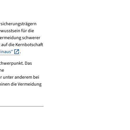
rsicherungsträgern
wusstsein für die
 Vermeidung schwerer
t auf die Kernbotschaft
hinaus“
.
sschwerpunkt. Das
ne
hr unter anderem bei
hinen die Vermeidung