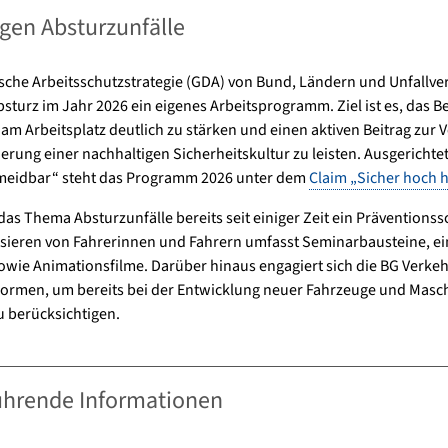
en Absturzunfälle
che Arbeitsschutzstrategie (GDA) von Bund, Ländern und Unfallve
urz im Jahr 2026 ein eigenes Arbeitsprogramm. Ziel ist es, das Be
m Arbeitsplatz deutlich zu stärken und einen aktiven Beitrag zur
erung einer nachhaltigen Sicherheitskultur zu leisten. Ausgerichte
ermeidbar“ steht das Programm 2026 unter dem
Claim „Sicher hoch 
 das Thema Absturzunfälle bereits seit einiger Zeit ein Prävention
sieren von Fahrerinnen und Fahrern umfasst Seminarbausteine, ei
wie Animationsfilme. Darüber hinaus engagiert sich die BG Verke
Normen, um bereits bei der Entwicklung neuer Fahrzeuge und Masc
u berücksichtigen.
ührende Informationen