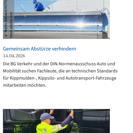
©
M
a
r
t
i
n
B
a
r
r
a
d
/
K
O
T
O
–
s
t
o
c
k
.
a
d
o
b
e
.
c
o
u
m
Gemeinsam Abstürze verhindern
14.04.2026
Die BG Verkehr und der DIN-Normenausschuss Auto und
Mobilität suchen Fachleute, die an technischen Standards
für Kippmulden-, Kippsilo- und Autotransport-Fahrzeuge
mitarbeiten möchten.