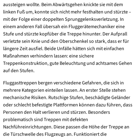
aussteigen wollte. Beim Abwärtsgehen knickte sie mit dem
linken Fuß um, konnte sich nicht mehr festhalten und stürzte –
mit der Folge einer doppelten Sprunggelenksverletzung. In
einem anderen Fall übersah ein Fluggerätemechaniker eine
Stufe und stürzte kopfüber die Treppe hinun­ter. Der Aufprall
verletzte sein Knie und den Oberschenkel so stark, dass er für
längere Zeit ausfiel. Beide Unfälle hätten sich mit ein­fachen
Maßnahmen verhindern lassen: eine sichere
Treppenkonstruktion, gute Beleuch­tung und achtsames Gehen
auf den Stufen.
Fluggasttreppen bergen verschiedene Gefah­ren, die sich in
mehrere Kategorien einteilen lassen. An erster Stelle stehen
mechanische Ri­siken. Rutschige Stufen, beschädigte Geländer
oder schlecht befestigte Plattformen können dazu führen, dass
Personen den Halt verlieren und stürzen. Besonders
problematisch sind Treppen mit defekten
Nachführeinrichtungen. Diese passen die Höhe der Treppe an
die Tür­schwelle des Flugzeugs an. Funktioniert die